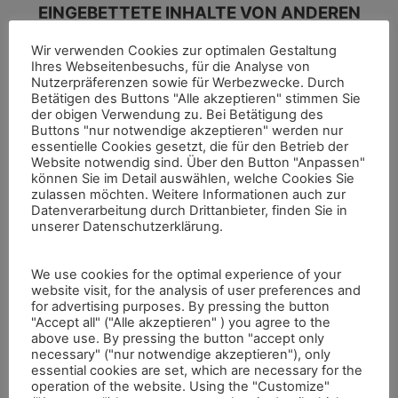
EINGEBETTETE INHALTE VON ANDEREN
WEBSITES
Wir verwenden Cookies zur optimalen Gestaltung
Ihres Webseitenbesuchs, für die Analyse von
Beiträge auf dieser Website können eingebettete Inhalte
Nutzerpräferenzen sowie für Werbezwecke. Durch
beinhalten (z. B. Videos, Bilder, Beiträge etc.). Eingebettete
Betätigen des Buttons "Alle akzeptieren" stimmen Sie
Inhalte von anderen Websites verhalten sich exakt so, als ob
der obigen Verwendung zu. Bei Betätigung des
der Besucher die andere Website besucht hätte.
Buttons "nur notwendige akzeptieren" werden nur
Diese Websites können Daten über dich sammeln, Cookies
essentielle Cookies gesetzt, die für den Betrieb der
benutzen, zusätzliche Tracking-Dienste von Dritten
Website notwendig sind. Über den Button "Anpassen"
einbetten und deine Interaktion mit diesem eingebetteten
können Sie im Detail auswählen, welche Cookies Sie
Inhalt aufzeichnen, inklusive deiner Interaktion mit dem
zulassen möchten. Weitere Informationen auch zur
eingebetteten Inhalt, falls du ein Konto hast und auf dieser
Datenverarbeitung durch Drittanbieter, finden Sie in
Website angemeldet bist.
unserer Datenschutzerklärung.
ANALYSEDIENSTE
We use cookies for the optimal experience of your
website visit, for the analysis of user preferences and
MIT WEM WIR DEINE DATEN TEILEN
for advertising purposes. By pressing the button
"Accept all" ("Alle akzeptieren" ) you agree to the
above use. By pressing the button "accept only
WIE LANGE WIR DEINE DATEN
necessary" ("nur notwendige akzeptieren"), only
SPEICHERN
essential cookies are set, which are necessary for the
operation of the website. Using the "Customize"